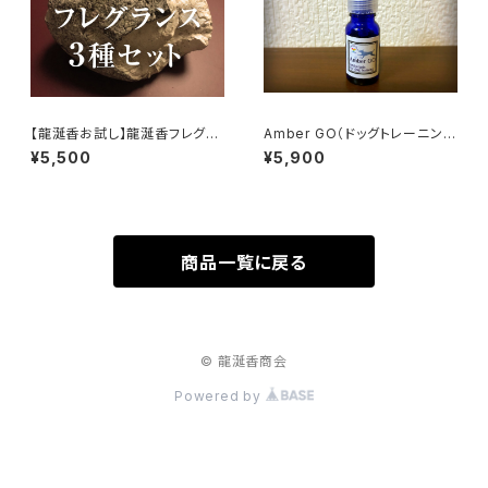
【龍涎香お試し】龍涎香フレグラ
Amber GO（ドッグトレーニング
ンスサンプル3本セット（豊かさ
専用 フレグランス）
¥5,500
¥5,900
の循環・生命のフレグランス陰・
陽）
商品一覧に戻る
© 龍涎香商会
Powered by