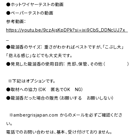
●ホットワイヤーテストの動画
●ペーパーテストの動画
参考動画：
https://youtu.be/9czAjsKpDPk?si=ixi9CbS_DDNcUJ7x
●龍涎香のサイズ： 重さがわかればベストですが、「こぶし大」
「抱える感じ」などでも大丈夫です。
●発見した龍涎香の使用目的： 売却、保管、その他（ ）
⸻ ※下記はオプションです。
●取材への協力（OK 匿名でOK NG）
●龍涎香だった場合の販売（お願いする お願いしない）
⸻ ※ambergrisjapan.com からのメールを必ずご確認くださ
い。
電話でのお問い合わせは、基本、受け付けておりません。