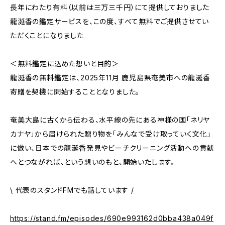
長年にわたり有料（以前は三万三千円）にて提供しておりました
龍涎香の鑑定サービスを、この度、すべて無料でご提供させてい
ただくことになりました
＜無料鑑定に込めた想いと目的＞
龍涎香の無料鑑定は、2025年11月 鹿児島県奄美市への龍涎香
寄贈を契機に開始することとなりました。
奄美大島に古くから伝わる、水平線の先にある神様の国「ネリヤ
カナヤ」から届けられた贈り物を「みんなで受け取っていく文化」
に倣い、日本での龍涎香発見やビーチクリーニング活動への貢献
へとつながれば、という想いのもと、開始いたします。
\ 代表のスタンドFMでも話しています /
https://stand.fm/episodes/690e993162d0bba438a049f