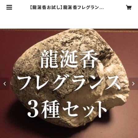
【龍涎香お試し】龍涎香フレグランスサ
ンプル3本セット（豊かさの循環・生命
のフレグランス陰・陽） | 龍涎香商会