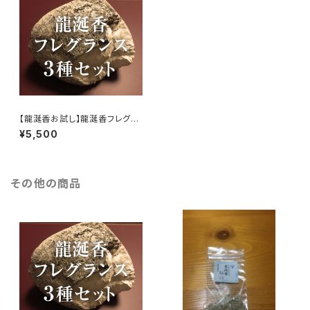
【龍涎香お試し】龍涎香フレグラ
ンスサンプル3本セット（豊かさ
¥5,500
の循環・生命のフレグランス陰・
陽）
その他の商品