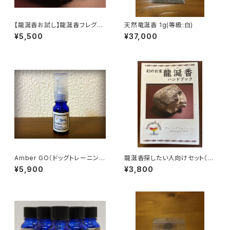
【龍涎香お試し】龍涎香フレグラ
天然竜涎香 1g(等級:白)
ンスサンプル3本セット（豊かさ
¥5,500
¥37,000
の循環・生命のフレグランス陰・
陽）
Amber GO（ドッグトレーニング
龍涎香探したい人向けセット（香
専用 フレグランス）
りサンプル・見分け方教材付き）
¥5,900
¥3,800