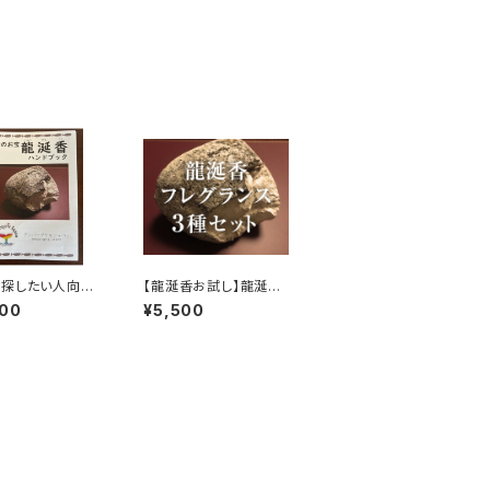
探したい人向け
【龍涎香お試し】龍涎香
（香りサンプル・見
フレグランスサンプル3
800
¥5,500
教材付き）
本セット（豊かさの循
環・生命のフレグランス
陰・陽）