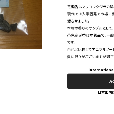
竜涎香はマッコウクジラの腸
現代では入手困難で市場に
活させました。
本物の香りのサンプルとして
茶色竜涎香は中級品で、一般
です。
白色と比較してアニマルノー
数に限りがございますが御了
Internationa
Ad
日本国内