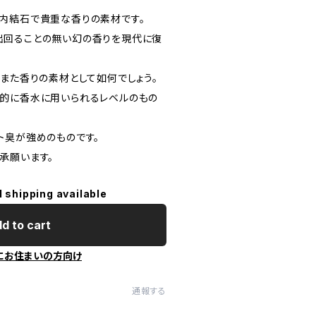
内結石で貴重な香りの素材です。
出回ることの無い幻の香りを現代に復
、また香りの素材として如何でしょう。
的に香水に用いられるレベルのもの
ト臭が強めのものです。
承願います。
l shipping available
d to cart
にお住まいの方向け
通報する