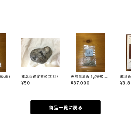
級:茶)
龍涎香鑑定依頼(無料）
天然竜涎香 1g(等級:
龍涎香
白)
セット
¥50
¥37,000
¥3,
分け方
商品一覧に戻る