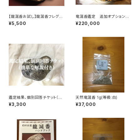
【龍涎香お試し】龍涎香フレグラ
竜涎香鑑定 追加オプション
ンスサンプル3本セット（豊かさ
（成分分析）
¥5,500
¥220,000
の循環・生命のフレグランス陰・
陽）
鑑定結果、個別回答チケット（簡
天然竜涎香 1g(等級:白)
単な解説付き）
¥3,300
¥37,000