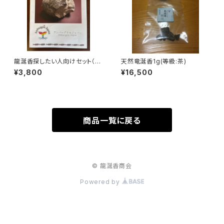
龍涎香探したい人向けセット（香
天然竜涎香1g(等級:茶)
りサンプル・見分け方教材付き）
¥3,800
¥16,500
商品一覧に戻る
© 龍涎香商会
Powered by