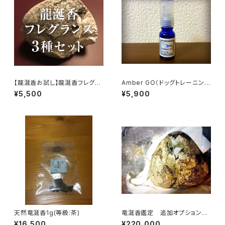
【龍涎香お試し】龍涎香フレグラ
Amber GO（ドッグトレーニング
ンスサンプル3本セット（豊かさ
専用 フレグランス）
¥5,500
¥5,900
の循環・生命のフレグランス陰・
陽）
天然竜涎香1g(等級:茶)
竜涎香鑑定 追加オプション
（成分分析）
¥16,500
¥220,000